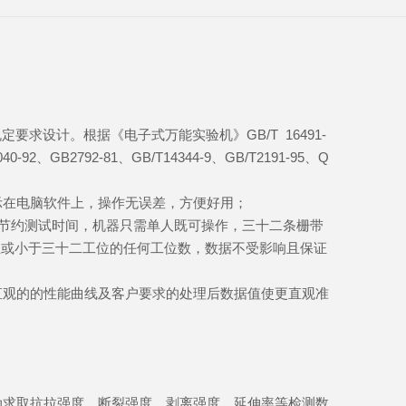
要求设计。根据《电子式万能实验机》GB/T 16491-
GB2792-81、GB/T14344-9、GB/T2191-95、Q
示在电脑软件上，操作无误差，方便好用；
及节约测试时间，机器只需单人既可操作，
三十二
条栅带
位或小于
三十二
工位的任何工位数，数据不受影响且保证
直观的的性能曲线及客户要求的处理后数据值使更直观准
动求取抗拉强度、断裂强度、剥离强度、延伸率等检测数