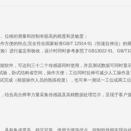
形、位移的测量和控制有较高的精度和灵敏度；
的特点;完全符合国家标准GB/T 12914-91（恒速拉伸法）的规定
》进行鉴定和验收，设计时同时参考参照了GB13022-91、GB/T1040-92、
智能软件，可达到
三十二
个传感器同时使用，并且测试数据可同时显
度试验，卧式结构省空间，操作方便；工位同时拉伸可减少人工操作
测试完成（根据操作人员的熟练程度），也可单一测试一工位或两工
理，结合高分辨率力量采集传感器及高精数据处理芯片，呈现于客户
统，具有集成度高、稳定可靠、使用方便等优点。控制软件能实现自