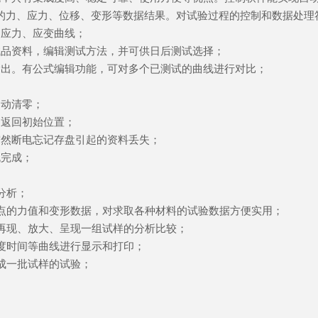
的力、应力、位移、变形等数据结果。对试验过程的控制和数据处理
；应力、应变曲线；
试品资料，编辑测试方法，并可供日后测试选择；
输出。有公式编辑功能，可对多个已测试的曲线进行对比；
自动清零；
速返回初始位置；
突然断电忘记存盘引起的资料丢失；
机完成；
分析；
点的力值和变形数据，对求取各种材料的试验数据方便实用；
再现、放大、呈现一组试样的分析比较；
度时间等曲线进行显示和打印；
成一批试样的试验；