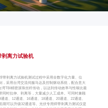
带剥离力试验机
伏焊带剥离力试验机测试过程中采用全数字化力量、位
制，采用台湾交流伺服马达及控制驱动系统，配合意大
箱及台湾TBI精密滚珠丝杆传动，以达到传动效率与性噪比最
带同时拉伸、剥离等，大量减少人工成本。可同时兼顾
9通道、12通道、16通道、18通道、20通道、22通道、
，后期可以升级32通道等。光伏专用焊带剥离力测试仪是