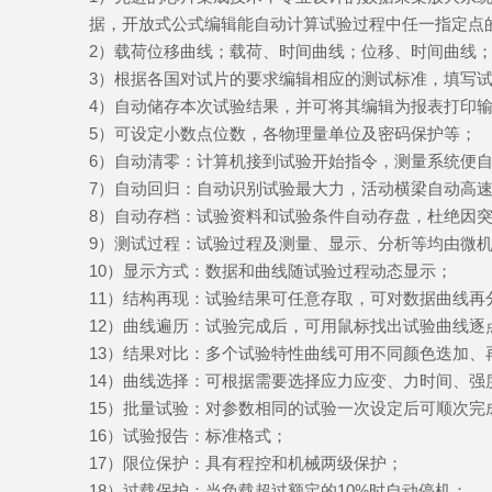
据，开放式公式编辑能自动计算试验过程中任一指定点
2
）
载荷位移曲线；载荷、时间曲线；位移、时间曲线
3
）
根据各国对试片的要求编辑相应的测试标准，填写
4
）
自动储存本次试验结果，并可将其编辑为报表打印
5
）
可设定小数点位数，各物理量单位及密码保护等；
6
）
自动清零：计算机接到试验开始指令，测量系统便
7
）
自动回归：自动识别试验最大力，活动横梁自动高
8
）
自动存档：试验资料和试验条件自动存盘，杜绝因
9
）
测试过程：试验过程及测量、显示、分析等均由微
10
）
显示方式：数据和曲线随试验过程动态显示；
11
）
结构再现：试验结果可任意存取，可对数据曲线再
12
）
曲线遍历：试验完成后，可用鼠标找出试验曲线逐
13
）
结果对比：多个试验特性曲线可用不同颜色迭加、
14
）
曲线选择：可根据需要选择应力应变、力时间、强
15
）
批量试验：对参数相同的试验一次设定后可顺次完
16
）
试验报告：标准格式；
17
）
限位保护：具有程控和机械两级保护；
18
）
过载保护：当负载超过额定的10%时自动停机；