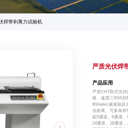
伏焊带剥离力试验机
严质光伏焊
产品应用
严质CHT卧式光
移、速度三闭环控
利Haitec减速
佳效果。可多条焊
如5通道、6通道、
24通道、28通道